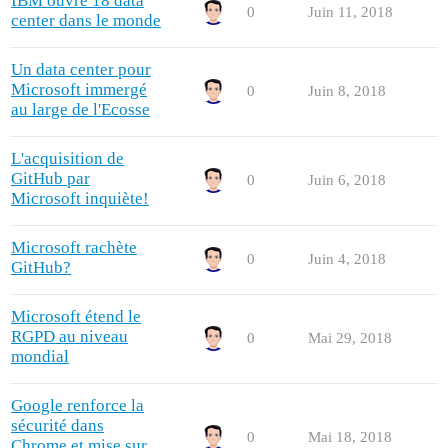
IBM ouvre 18 data
0
Juin 11, 2018
center dans le monde
Un data center pour
Microsoft immergé
0
Juin 8, 2018
au large de l'Ecosse
L'acquisition de
GitHub par
0
Juin 6, 2018
Microsoft inquiète!
Microsoft rachète
0
Juin 4, 2018
GitHub?
Microsoft étend le
RGPD au niveau
0
Mai 29, 2018
mondial
Google renforce la
sécurité dans
0
Mai 18, 2018
Chrome et mise sur